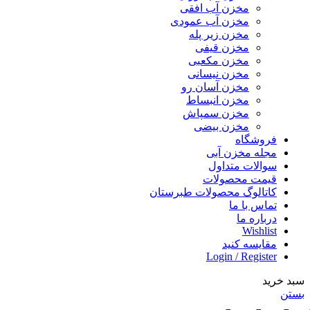
مخزن آب افقی
مخزن آب عمودی
مخزن زیر پله
مخزن قیفی
مخزن مکعبی
مخزن نیسانی
مخزن آسان رو
مخزن انبساط
مخزن سمپاش
مخزن بیضی
فروشگاه
مجله مخزن آبی
سوالات متداول
قیمت محصولات
کاتالوگ محصولات طبرستان
تماس با ما
درباره ما
Wishlist
مقایسه کنید
Login / Register
سبد خرید
بستن