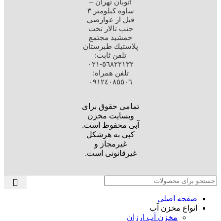
اتوبان تهران –
ساوه كيلومتر ٣
قبل از عوارضي
جنب تالار تخت
جمشيد مجتمع
پلاستيك طبرستان
تلفن ثابت:
٥٦٨٢٢١٣٢-٠٢۱
تلفن همراه:
٠٩١٢٤٠٨٥٥٠٦
تمامی حقوق برای
وبسایت مخزن
آبی محفوظ است.
کپی به هرشکل
غیرمجاز و
غیرقانونی است.
صفحه اصلی
انواع مخزن آب
مخزن آب ارزان