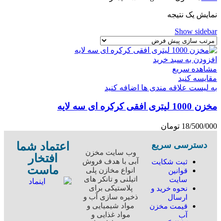
نمایش یک نتیجه
Show sidebar
افزودن به سبد خرید
مشاهده سریع
مقایسه کنید
به لیست علاقه مندی ها اضافه کنید
مخزن 1000 لیتری افقی کرکره ای سه لایه
18/500/000
تومان
اعتماد شما
دسترسی سریع
وب سایت مخزن
افتخار
آبی با هدف فروش
ثبت شکایت
ماست
انواع مخازن پلی
قوانین
اتیلنی و تانکر های
سایت
پلاستیکی برای
نحوه خرید و
ذخیره سازی آب و
ارسال
مواد شیمیایی و
قیمت مخزن
مواد غذایی و
آب