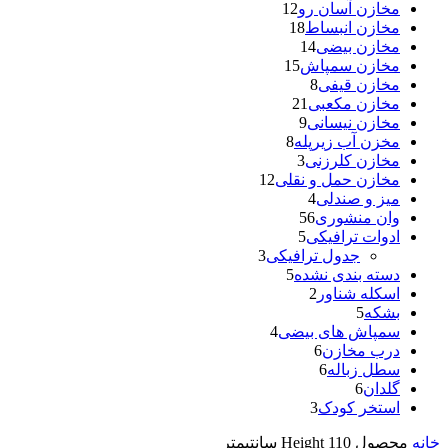
مخازن آسان رو
12
مخازن انبساط
18
مخازن بیضی
14
مخازن سمپاش
15
مخازن قیفی
8
مخازن مکعبی
21
مخازن نیسانی
9
مخزن آب زیرپله
8
مخازن کلرزنی
3
مخازن حمل و نقلی
12
میز و صندلی
4
وان منشوری
56
ادوات ترافیکی
5
جدول ترافیکی
3
دسته بندی نشده
5
اسکله شناور
2
بشکه
5
سمپاش های بیضی
4
درب مخازن
6
سطل زباله
6
گلدان
6
استخر کودک
3
خانه
محصول Height
110 سانتیمتر