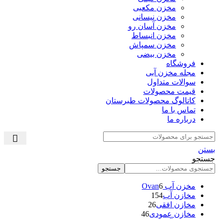
مخزن مکعبی
مخزن نیسانی
مخزن آسان رو
مخزن انبساط
مخزن سمپاش
مخزن بیضی
فروشگاه
مجله مخزن آبی
سوالات متداول
قیمت محصولات
کاتالوگ محصولات طبرستان
تماس با ما
درباره ما
بستن
جستجو
جستجو
مخزن آب Ovan
6
مخازن آب
154
مخازن افقی
26
مخازن عمودی
46