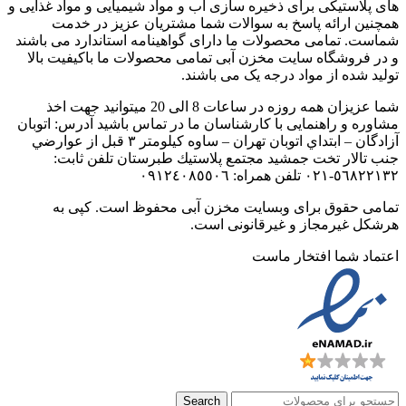
های پلاستیکی برای ذخیره سازی آب و مواد شیمیایی و مواد غذایی و
همچنین ارائه پاسخ به سوالات شما مشتریان عزیز در خدمت
شماست. تمامی محصولات ما دارای گواهینامه استاندارد می باشند
و در فروشگاه سایت مخزن آبی تمامی محصولات ما باکیفیت بالا
تولید شده از مواد درجه یک می باشند.
شما عزیزان همه روزه در ساعات 8 الی 20 میتوانید جهت اخذ
مشاوره و راهنمایی با کارشناسان ما در تماس باشید آدرس: اتوبان
آزادگان – ابتداي اتوبان تهران – ساوه كيلومتر ٣ قبل از عوارضي
جنب تالار تخت جمشيد مجتمع پلاستيك طبرستان تلفن ثابت:
٥٦٨٢٢١٣٢-٠٢۱ تلفن همراه: ٠٩١٢٤٠٨٥٥٠٦
تمامی حقوق برای وبسایت مخزن آبی محفوظ است. کپی به
هرشکل غیرمجاز و غیرقانونی است.
اعتماد شما افتخار ماست
Search