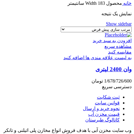
خانه
محصول Width
183 سانتیمتر
نمایش یک نتیجه
Show sidebar
افزودن به سبد خرید
مشاهده سریع
مقایسه کنید
به لیست علاقه مندی ها اضافه کنید
وان 2400 لیتری
1/678/726/600
تومان
دسترسی سریع
ثبت شکایت
قوانین سایت
نحوه خرید و ارسال
قیمت مخزن آب
کاتالوگ طبرستان
وب سایت مخزن آبی با هدف فروش انواع مخازن پلی اتیلنی و تانکر