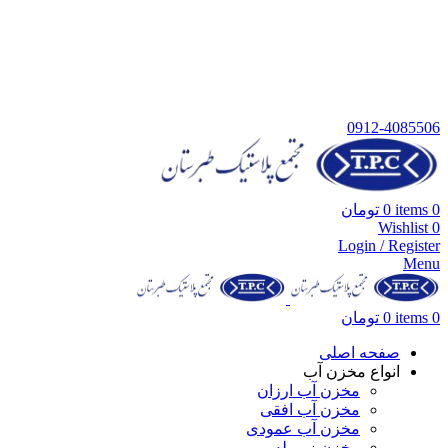
نمایندگی نقیبیان کد نمایندگی 3412 فروش معتبر مجتمع پلاستیک
طبرستان
شماره تماس:
٥٦٨٢٢١٣٢-٠٢١
تلفن همراه:
٠٩١٢٤٠٨٥٥٠٦
0912-4085506
0
items
0
تومان
Wishlist
0
Login / Register
Menu
0
items
0
تومان
صفحه اصلی
انواع مخزن آب
مخزن آب ارزان
مخزن آب افقی
مخزن آب عمودی
مخزن زیر پله