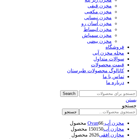
مخزن قیفی
مخزن مکعبی
مخزن نیسانی
مخزن آسان رو
مخزن انبساط
مخزن سمپاش
مخزن بیضی
فروشگاه
مجله مخزن آبی
سوالات متداول
قیمت محصولات
کاتالوگ محصولات طبرستان
تماس با ما
درباره ما
Search
بستن
جستجو
جستجو
مخزن آب Ovan
6 محصول
6
مخازن آب
150 محصول
150
مخازن افقی
26 محصول
26