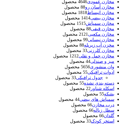
مخازن عمودی
46 محصول
46
مخازن آسان رو
8 محصول
8
مخازن انبساط
18 محصول
18
مخازن بیضی
14 محصول
14
مخازن سمپاش
15 محصول
15
مخازن قیفی
8 محصول
8
مخازن مکعبی
21 محصول
21
مخازن نیسانی
9 محصول
9
مخزن آب زیرپله
8 محصول
8
مخازن کلرزنی
3 محصول
3
مخازن حمل و نقلی
12 محصول
12
میز و صندلی
4 محصول
4
وان منشوری
56 محصول
56
ادوات ترافیکی
5 محصول
5
جدول ترافیکی
3 محصول
3
دسته بندی نشده
5 محصول
5
اسکله شناور
2 محصول
2
بشکه
5 محصول
5
سمپاش های بیضی
4 محصول
4
درب مخازن
6 محصول
6
سطل زباله
6 محصول
6
گلدان
6 محصول
6
استخر کودک
3 محصول
3