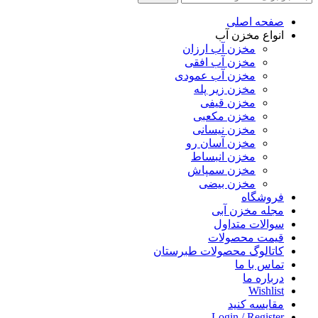
صفحه اصلی
انواع مخزن آب
مخزن آب ارزان
مخزن آب افقی
مخزن آب عمودی
مخزن زیر پله
مخزن قیفی
مخزن مکعبی
مخزن نیسانی
مخزن آسان رو
مخزن انبساط
مخزن سمپاش
مخزن بیضی
فروشگاه
مجله مخزن آبی
سوالات متداول
قیمت محصولات
کاتالوگ محصولات طبرستان
تماس با ما
درباره ما
Wishlist
مقایسه کنید
Login / Register