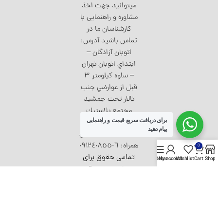
میتوانید جهت اخذ
مشاوره و راهنمایی با
کارشناسان ما در
تماس باشید آدرس:
اتوبان آزادگان –
ابتداي اتوبان تهران
– ساوه كيلومتر ٣
قبل از عوارضي جنب
تالار تخت جمشيد
مجتمع پلاستيك
برای دریافت سریع قیمت و راهنمایی
طبرستان تلفن ثابت:
پیام دهید
٥٦٨٢٢١٣٢-٠٢۱ تلفن
همراه: ٠٩١٢٤٠٨٥٥٠٦
0
تمامی حقوق برای
Sidebar
My account
Wishlist
Cart
Shop
وبسایت مخزن آبی
محفوظ است. کپی
به هرشکل غیرمجاز
و غیرقانونی است.