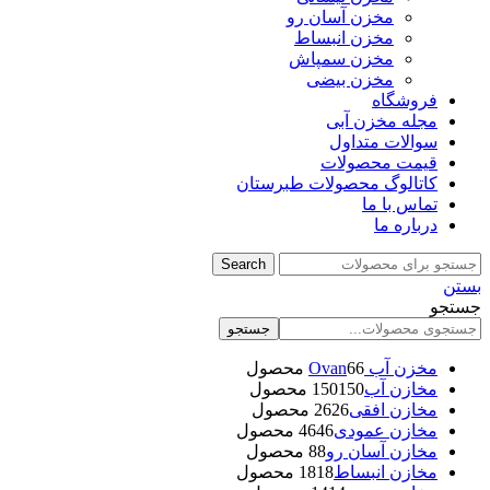
مخزن آسان رو
مخزن انبساط
مخزن سمپاش
مخزن بیضی
فروشگاه
مجله مخزن آبی
سوالات متداول
قیمت محصولات
کاتالوگ محصولات طبرستان
تماس با ما
درباره ما
Search
بستن
جستجو
جستجو
مخزن آب Ovan
6 محصول
6
مخازن آب
150 محصول
150
مخازن افقی
26 محصول
26
مخازن عمودی
46 محصول
46
مخازن آسان رو
8 محصول
8
مخازن انبساط
18 محصول
18