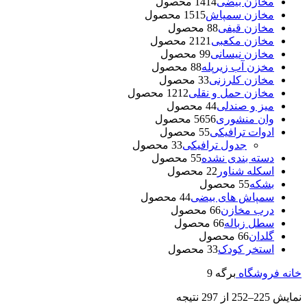
مخازن بیضی
14 محصول
14
مخازن سمپاش
15 محصول
15
مخازن قیفی
8 محصول
8
مخازن مکعبی
21 محصول
21
مخازن نیسانی
9 محصول
9
مخزن آب زیرپله
8 محصول
8
مخازن کلرزنی
3 محصول
3
مخازن حمل و نقلی
12 محصول
12
میز و صندلی
4 محصول
4
وان منشوری
56 محصول
56
ادوات ترافیکی
5 محصول
5
جدول ترافیکی
3 محصول
3
دسته بندی نشده
5 محصول
5
اسکله شناور
2 محصول
2
بشکه
5 محصول
5
سمپاش های بیضی
4 محصول
4
درب مخازن
6 محصول
6
سطل زباله
6 محصول
6
گلدان
6 محصول
6
استخر کودک
3 محصول
3
خانه
فروشگاه
برگه 9
نمایش 225–252 از 297 نتیجه