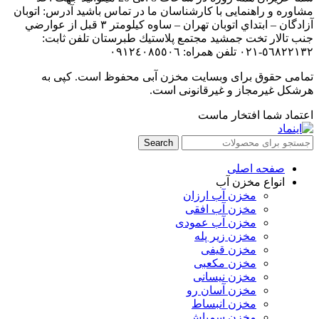
مشاوره و راهنمایی با کارشناسان ما در تماس باشید آدرس: اتوبان
آزادگان – ابتداي اتوبان تهران – ساوه كيلومتر ٣ قبل از عوارضي
جنب تالار تخت جمشيد مجتمع پلاستيك طبرستان تلفن ثابت:
٥٦٨٢٢١٣٢-٠٢۱ تلفن همراه: ٠٩١٢٤٠٨٥٥٠٦
تمامی حقوق برای وبسایت مخزن آبی محفوظ است. کپی به
هرشکل غیرمجاز و غیرقانونی است.
اعتماد شما افتخار ماست
Search
صفحه اصلی
انواع مخزن آب
مخزن آب ارزان
مخزن آب افقی
مخزن آب عمودی
مخزن زیر پله
مخزن قیفی
مخزن مکعبی
مخزن نیسانی
مخزن آسان رو
مخزن انبساط
مخزن سمپاش