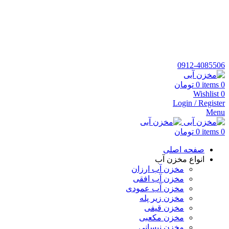
نمایندگی نقیبیان کد نمایندگی 3412 فروش معتبر مجتمع پلاستیک
طبرستان
شماره تماس:
٥٦٨٢٢١٣٢-٠٢١
تلفن همراه:
٠٩١٢٤٠٨٥٥٠٦
0912-4085506
0
items
0
تومان
Wishlist
0
Login / Register
Menu
0
items
0
تومان
صفحه اصلی
انواع مخزن آب
مخزن آب ارزان
مخزن آب افقی
مخزن آب عمودی
مخزن زیر پله
مخزن قیفی
مخزن مکعبی
مخزن نیسانی