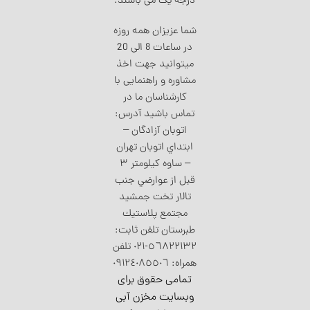
درجه یک می باشند.
شما عزیزان همه روزه
در ساعات 8 الی 20
میتوانید جهت اخذ
مشاوره و راهنمایی با
کارشناسان ما در
تماس باشید آدرس:
اتوبان آزادگان –
ابتداي اتوبان تهران
– ساوه كيلومتر ٣
قبل از عوارضي جنب
تالار تخت جمشيد
مجتمع پلاستيك
طبرستان تلفن ثابت:
٥٦٨٢٢١٣٢-٠٢۱ تلفن
همراه: ٠٩١٢٤٠٨٥٥٠٦
تمامی حقوق برای
وبسایت مخزن آبی