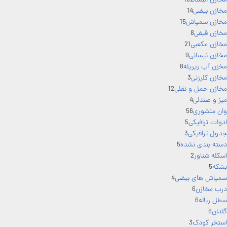
مخازن انبساط
18
مخازن بیضی
14
مخازن سمپاش
15
مخازن قیفی
8
مخازن مکعبی
21
مخازن نیسانی
9
مخزن آب زیرپله
8
مخازن کلرزنی
3
مخازن حمل و نقلی
12
میز و صندلی
4
وان منشوری
56
ادوات ترافیکی
5
جدول ترافیکی
3
دسته بندی نشده
5
اسکله شناور
2
بشکه
5
سمپاش های بیضی
4
درب مخازن
6
سطل زباله
6
گلدان
6
استخر کودک
3