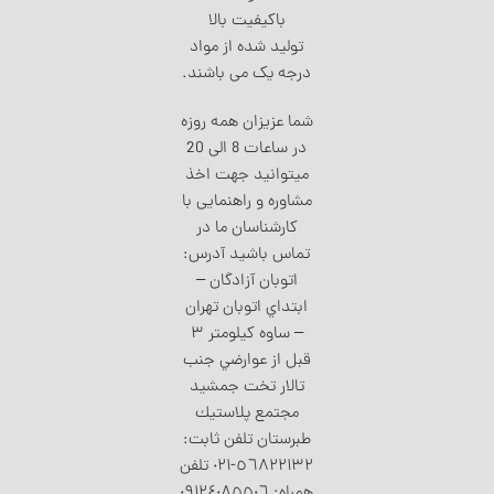
باکیفیت بالا
تولید شده از مواد
درجه یک می باشند.
شما عزیزان همه روزه
در ساعات 8 الی 20
میتوانید جهت اخذ
مشاوره و راهنمایی با
کارشناسان ما در
تماس باشید آدرس:
اتوبان آزادگان –
ابتداي اتوبان تهران
– ساوه كيلومتر ٣
قبل از عوارضي جنب
تالار تخت جمشيد
مجتمع پلاستيك
طبرستان تلفن ثابت:
٥٦٨٢٢١٣٢-٠٢۱ تلفن
همراه: ٠٩١٢٤٠٨٥٥٠٦