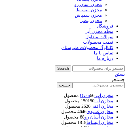
مخزن آسان رو
مخزن انبساط
مخزن سمپاش
مخزن بیضی
فروشگاه
مجله مخزن آبی
سوالات متداول
قیمت محصولات
کاتالوگ محصولات طبرستان
تماس با ما
درباره ما
Search
بستن
جستجو
جستجو
مخزن آب Ovan
6 محصول
6
مخازن آب
150 محصول
150
مخازن افقی
26 محصول
26
مخازن عمودی
46 محصول
46
مخازن آسان رو
8 محصول
8
مخازن انبساط
18 محصول
18