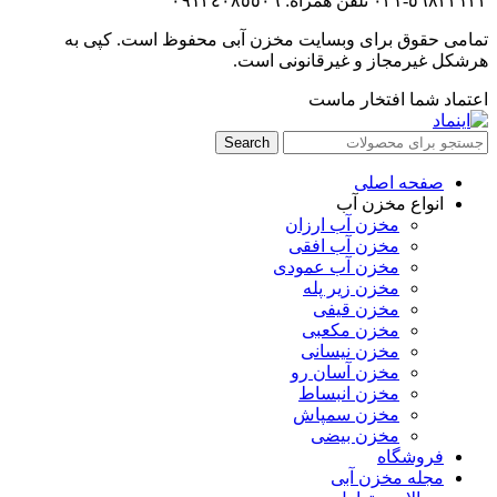
٥٦٨٢٢١٣٢-٠٢۱ تلفن همراه: ٠٩١٢٤٠٨٥٥٠٦
تمامی حقوق برای وبسایت مخزن آبی محفوظ است. کپی به
هرشکل غیرمجاز و غیرقانونی است.
اعتماد شما افتخار ماست
Search
صفحه اصلی
انواع مخزن آب
مخزن آب ارزان
مخزن آب افقی
مخزن آب عمودی
مخزن زیر پله
مخزن قیفی
مخزن مکعبی
مخزن نیسانی
مخزن آسان رو
مخزن انبساط
مخزن سمپاش
مخزن بیضی
فروشگاه
مجله مخزن آبی