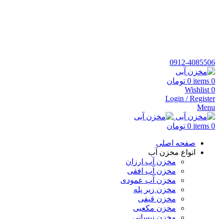
نمایندگی نقیبیان کد نمایندگی 3412 فروش معتبر مجتمع پلاستیک
طبرستان
شماره تماس:
٥٦٨٢٢١٣٢-٠٢١
تلفن همراه:
٠٩١٢٤٠٨٥٥٠٦
0912-4085506
0
items
0
تومان
Wishlist
0
Login / Register
Menu
0
items
0
تومان
صفحه اصلی
انواع مخزن آب
مخزن آب ارزان
مخزن آب افقی
مخزن آب عمودی
مخزن زیر پله
مخزن قیفی
مخزن مکعبی
مخزن نیسانی