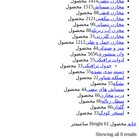
مخازن بیضی
14 محصول
14
مخازن سمپاش
15 محصول
15
مخازن قیفی
8 محصول
8
مخازن مکعبی
21 محصول
21
مخازن نیسانی
9 محصول
9
مخزن آب زیرپله
8 محصول
8
مخازن کلرزنی
3 محصول
3
مخازن حمل و نقلی
12 محصول
12
میز و صندلی
4 محصول
4
وان منشوری
56 محصول
56
ادوات ترافیکی
5 محصول
5
جدول ترافیکی
3 محصول
3
دسته بندی نشده
5 محصول
5
اسکله شناور
2 محصول
2
بشکه
5 محصول
5
سمپاش های بیضی
4 محصول
4
درب مخازن
6 محصول
6
سطل زباله
6 محصول
6
گلدان
6 محصول
6
استخر کودک
3 محصول
3
خانه
محصول Height
61 سانتیمتر
Showing all 8 results