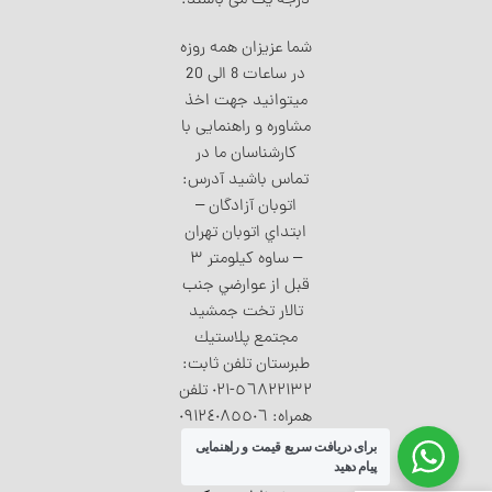
درجه یک می باشند.
شما عزیزان همه روزه
در ساعات 8 الی 20
میتوانید جهت اخذ
مشاوره و راهنمایی با
کارشناسان ما در
تماس باشید آدرس:
اتوبان آزادگان –
ابتداي اتوبان تهران
– ساوه كيلومتر ٣
قبل از عوارضي جنب
تالار تخت جمشيد
مجتمع پلاستيك
طبرستان تلفن ثابت:
٥٦٨٢٢١٣٢-٠٢۱ تلفن
همراه: ٠٩١٢٤٠٨٥٥٠٦
تمامی حقوق برای
برای دریافت سریع قیمت و راهنمایی
وبسایت مخزن آبی
پیام دهید