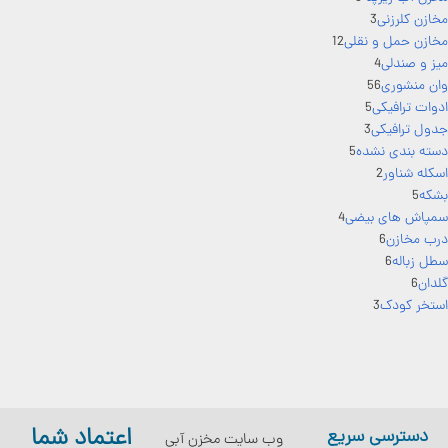
مخازن کلرزنی
3
مخازن حمل و نقلی
12
میز و صندلی
4
وان منشوری
56
ادوات ترافیکی
5
جدول ترافیکی
3
دسته بندی نشده
5
اسکله شناور
2
بشکه
5
سمپاش های بیضی
4
درب مخازن
6
سطل زباله
6
گلدان
6
استخر کودک
3
اعتماد شما
دسترسی سریع
وب سایت مخزن آبی