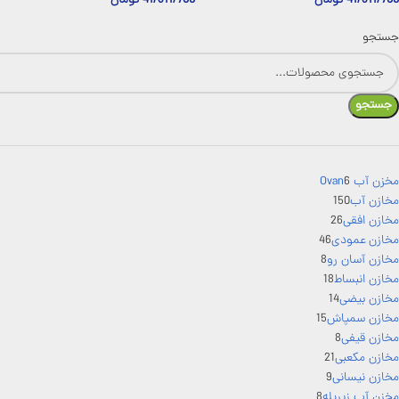
41/311/700
تومان
41/311/700
تومان
جستجو
جستجو
مخزن آب Ovan
6
مخازن آب
150
مخازن افقی
26
مخازن عمودی
46
مخازن آسان رو
8
مخازن انبساط
18
مخازن بیضی
14
مخازن سمپاش
15
مخازن قیفی
8
مخازن مکعبی
21
مخازن نیسانی
9
مخزن آب زیرپله
8