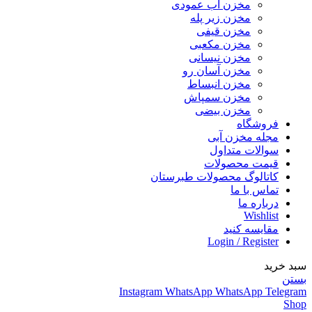
مخزن آب عمودی
مخزن زیر پله
مخزن قیفی
مخزن مکعبی
مخزن نیسانی
مخزن آسان رو
مخزن انبساط
مخزن سمپاش
مخزن بیضی
فروشگاه
مجله مخزن آبی
سوالات متداول
قیمت محصولات
کاتالوگ محصولات طبرستان
تماس با ما
درباره ما
Wishlist
مقایسه کنید
Login / Register
سبد خرید
بستن
Instagram
WhatsApp
WhatsApp
Telegram
Shop