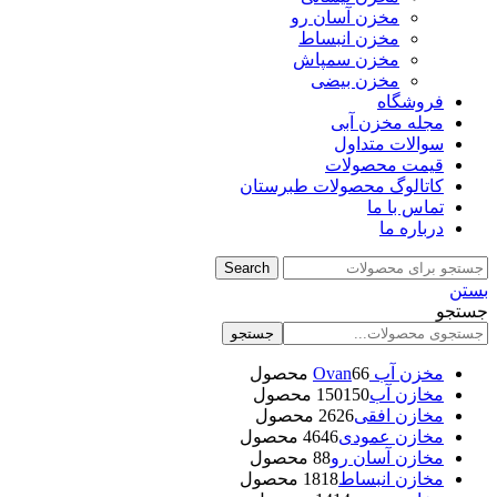
مخزن آسان رو
مخزن انبساط
مخزن سمپاش
مخزن بیضی
فروشگاه
مجله مخزن آبی
سوالات متداول
قیمت محصولات
کاتالوگ محصولات طبرستان
تماس با ما
درباره ما
Search
بستن
جستجو
جستجو
مخزن آب Ovan
6 محصول
6
مخازن آب
150 محصول
150
مخازن افقی
26 محصول
26
مخازن عمودی
46 محصول
46
مخازن آسان رو
8 محصول
8
مخازن انبساط
18 محصول
18