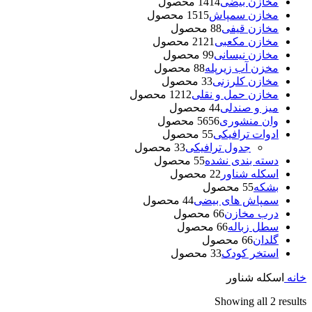
مخازن بیضی
14 محصول
14
مخازن سمپاش
15 محصول
15
مخازن قیفی
8 محصول
8
مخازن مکعبی
21 محصول
21
مخازن نیسانی
9 محصول
9
مخزن آب زیرپله
8 محصول
8
مخازن کلرزنی
3 محصول
3
مخازن حمل و نقلی
12 محصول
12
میز و صندلی
4 محصول
4
وان منشوری
56 محصول
56
ادوات ترافیکی
5 محصول
5
جدول ترافیکی
3 محصول
3
دسته بندی نشده
5 محصول
5
اسکله شناور
2 محصول
2
بشکه
5 محصول
5
سمپاش های بیضی
4 محصول
4
درب مخازن
6 محصول
6
سطل زباله
6 محصول
6
گلدان
6 محصول
6
استخر کودک
3 محصول
3
خانه
اسکله شناور
Showing all 2 results