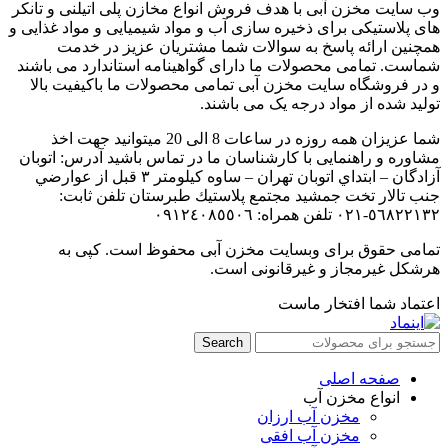
وب سایت مخزن آبی با هدف فروش انواع مخازن پلی اتیلنی و تانکر
های پلاستیکی برای ذخیره سازی آب و مواد شیمیایی و مواد غذایی و
همچنین ارائه پاسخ به سوالات شما مشتریان عزیز در خدمت
شماست. تمامی محصولات ما دارای گواهینامه استاندارد می باشند
و در فروشگاه سایت مخزن آبی تمامی محصولات ما باکیفیت بالا
تولید شده از مواد درجه یک می باشند.
شما عزیزان همه روزه در ساعات 8 الی 20 میتوانید جهت اخذ
مشاوره و راهنمایی با کارشناسان ما در تماس باشید آدرس: اتوبان
آزادگان – ابتداي اتوبان تهران – ساوه كيلومتر ٣ قبل از عوارضي
جنب تالار تخت جمشيد مجتمع پلاستيك طبرستان تلفن ثابت:
٥٦٨٢٢١٣٢-٠٢۱ تلفن همراه: ٠٩١٢٤٠٨٥٥٠٦
تمامی حقوق برای وبسایت مخزن آبی محفوظ است. کپی به
هرشکل غیرمجاز و غیرقانونی است.
اعتماد شما افتخار ماست
Search
صفحه اصلی
انواع مخزن آب
مخزن آب ارزان
مخزن آب افقی