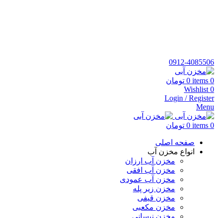
نمایندگی نقیبیان کد نمایندگی 3412 فروش معتبر مجتمع پلاستیک
طبرستان
شماره تماس:
٥٦٨٢٢١٣٢-٠٢١
تلفن همراه:
٠٩١٢٤٠٨٥٥٠٦
0912-4085506
0
items
0
تومان
Wishlist
0
Login / Register
Menu
0
items
0
تومان
صفحه اصلی
انواع مخزن آب
مخزن آب ارزان
مخزن آب افقی
مخزن آب عمودی
مخزن زیر پله
مخزن قیفی
مخزن مکعبی
مخزن نیسانی